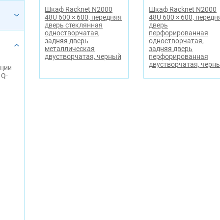
Шкаф Racknet N2000
Шкаф Racknet N2000
48U 600 × 600, передняя
48U 600 × 600, передн
дверь стеклянная
дверь
одностворчатая,
перфорированная
задняя дверь
одностворчатая,
металлическая
задняя дверь
двустворчатая, черный
перфорированная
двустворчатая, черн
яции
 Q-