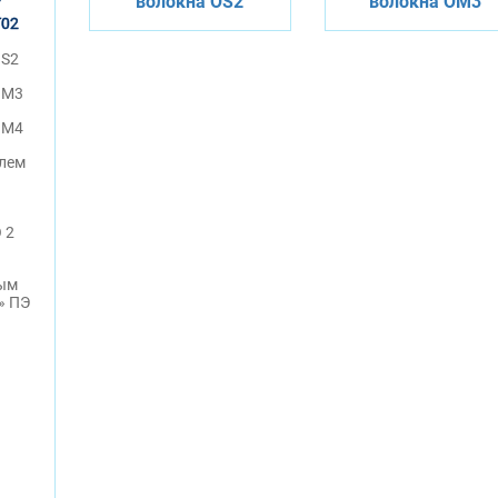
волокна OS2
волокна OM3
F
T02
OS2
OM3
OM4
улем
 2
ным
» ПЭ