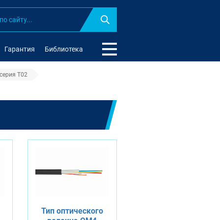
Найти
Гарантия
Библиотека
 серия T02
HF водоблокированный серия T0
Тип оптического