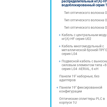
распределительный нг(А)-H
водоблокированный серия 
Тип оптического волокна 
Тип оптического волокна 
Тип оптического волокна 
Кабель с центральным мод
нг(А)-HF серия U02
Кабель многомодульный с
металлической броней ПРГО
серия L04
Подвесной кабель с вынос
силовым элементом типа «8
серия L04 -AERIAL, 6 кН
Панели 19'' наборные, без
адаптеров
Панели 19" фиксированной
конфигурации
Оптические сплиттеры PLC в
корпусе 1U