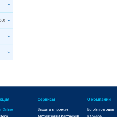
DU)
кция
Сервисы
О компании
г Online
Защита в проекте
Eurolan сегодня
тека
Авторизация партнеров
Карьера