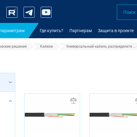
 параметрам
Где купить?
Партнерам
Защита в проекте
ческие решения
Кабели
Универсальный кабель распределите ...
волокна OS2
F