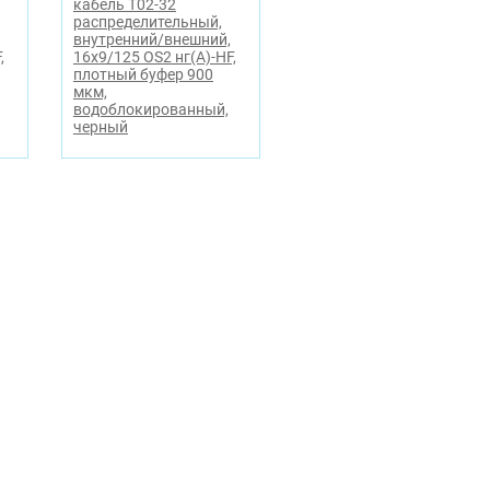
кабель T02-32
распределительный,
внутренний/внешний,
,
16x9/125 OS2 нг(А)-HF,
плотный буфер 900
мкм,
водоблокированный,
черный