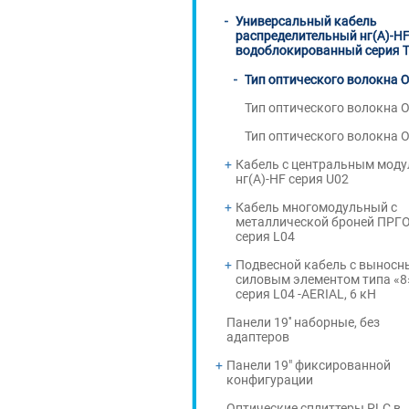
Универсальный кабель
распределительный нг(А)-H
водоблокированный серия 
Тип оптического волокна 
Тип оптического волокна 
Тип оптического волокна 
Кабель с центральным мод
нг(А)-HF серия U02
Кабель многомодульный с
металлической броней ПРГО
серия L04
Подвесной кабель с вынос
силовым элементом типа «8
серия L04 -AERIAL, 6 кН
Панели 19'' наборные, без
адаптеров
Панели 19" фиксированной
конфигурации
Оптические сплиттеры PLC в