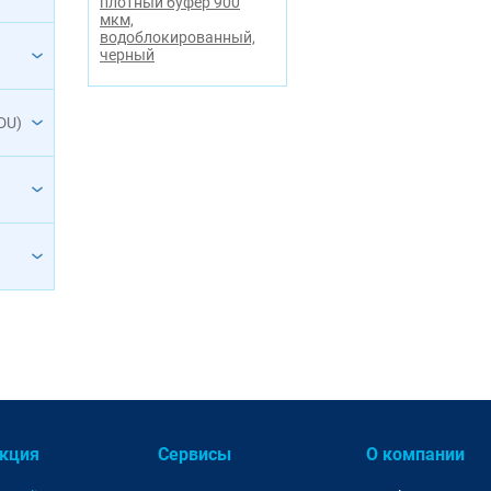
плотный буфер 900
мкм,
водоблокированный,
черный
DU)
кция
Сервисы
О компании