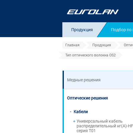
Продукция
Подбор по
Главная
Продукция
Опти
Тип оптического волокна OS2
Тип оптического 
Медные решения
Оптические решения
Кабели
Универсальный кабель
распределительный нг(А)-H
серия T01