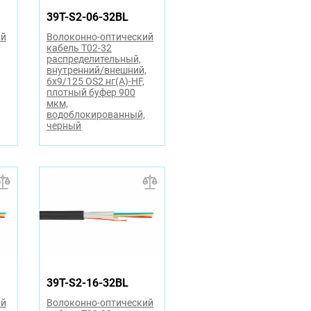
39T-S2-06-32BL
ий
Волоконно-оптический
кабель T02-32
распределительный,
внутренний/внешний,
6x9/125 OS2 нг(А)-HF,
плотный буфер 900
мкм,
водоблокированный,
черный
39T-S2-16-32BL
ий
Волоконно-оптический