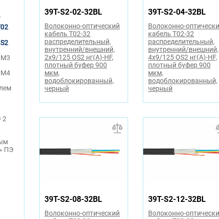
39T-S2-02-32BL
39T-S2-04-32BL
F
Волоконно-оптический
Волоконно-оптическ
T02
кабель T02-32
кабель T02-32
распределительный,
распределительный,
OS2
внутренний/внешний,
внутренний/внешний,
2x9/125 OS2 нг(А)-HF,
4x9/125 OS2 нг(А)-HF,
OM3
плотный буфер 900
плотный буфер 900
OM4
мкм,
мкм,
водоблокированный,
водоблокированный,
улем
черный
черный
 2
ным
» ПЭ
39T-S2-08-32BL
39T-S2-12-32BL
Волоконно-оптический
Волоконно-оптическ