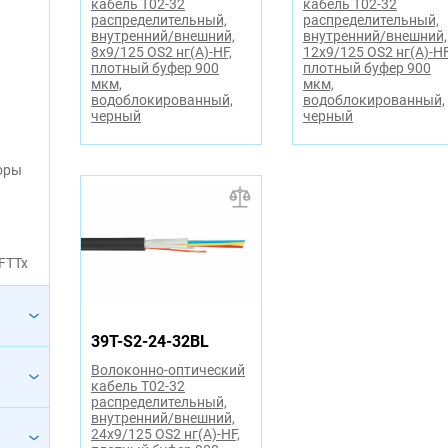
кабель T02-32
кабель T02-32
распределительный,
распределительный,
внутренний/внешний,
внутренний/внешний,
8x9/125 OS2 нг(А)-HF,
12x9/125 OS2 нг(А)-HF
плотный буфер 900
плотный буфер 900
мкм,
мкм,
водоблокированный,
водоблокированный,
черный
черный
оры
FTTx
39T-S2-24-32BL
Волоконно-оптический
кабель T02-32
распределительный,
внутренний/внешний,
24x9/125 OS2 нг(А)-HF,