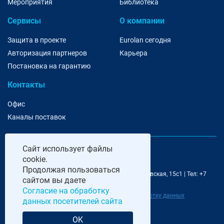
Мероприятия
Библиотека
Сервисы
О компании
Защита в проекте
Eurolan сегодня
Авторизация партнеров
Карьера
Постановка на гарантию
Контакты
Офис
Каналы поставок
Сайт
использует файлы
cookie.
Продолжая пользоваться
@ 2006-2026 Eurolan | 115193, Москва, 7-я Кожуховская, 15с1 | Тел: +7
сайтом вы даете
495 252 07 99 | E-Mail: moscow@eurolan.ru
Согласие на обработку
Политика обработки данных
|
Согласие на обработку данных
данных посетителей сайта
посетителей сайта
OK
Разработка и сопровождение сайта