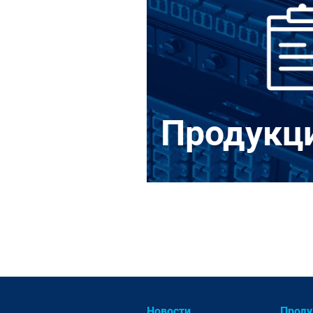
Продукц
Медные решения
/
Оптическ
Панели Q-SLOT медь, оптика
/
Шкафы и стойки 19"
/
Блоки распределения питани
Промышленные СКС
/
Марки
Новости
Проду