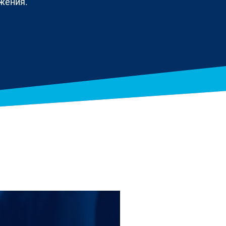
жения.