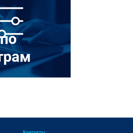
 по
трам
Контакты