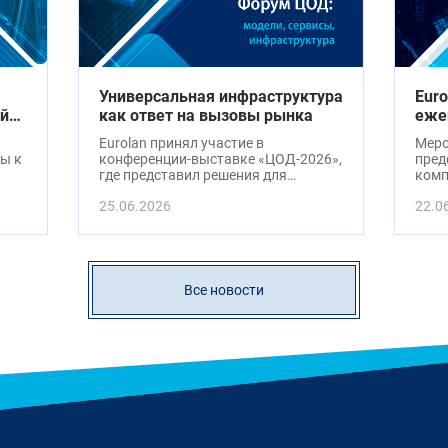
Универсальная инфраструктура
Euro
й
как ответ на вызовы рынка
еже
кон
Eurolan принял участие в
Меро
«Оп
ы к
конференции-выставке «ЦОД-2026»,
пред
где представил решения для
комп
высокоплотной коммутации и
окру
25.06.2026
22.0
претерминированных кабельных
систем.
Все новости