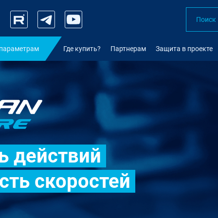
 параметрам
Где купить?
Партнерам
Защита в проекте
ь действий
сть скоростей