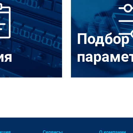
Подбор
ия
параме
ие решения
/
/
CORE
/
Рабочее место
я (PDU)
/
ровка
/
кция
Сервисы
О компании