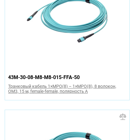
43M-30-08-M8-M8-015-FFA-50
Транковый кабель 1×MPO(8) – 1×MPO(8), 8 волокон,
OM3, 15 м, female-female, полярность A