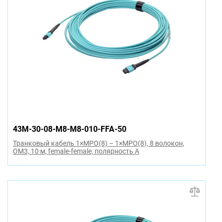
43M-30-08-M8-M8-010-FFA-50
Транковый кабель 1×MPO(8) – 1×MPO(8), 8 волокон,
OM3, 10 м, female-female, полярность A