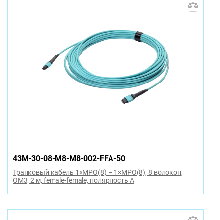
43M-30-08-M8-M8-002-FFA-50
Транковый кабель 1×MPO(8) – 1×MPO(8), 8 волокон,
OM3, 2 м, female-female, полярность A