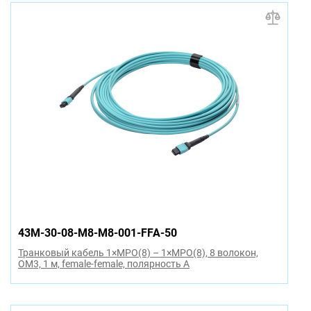
43M-30-08-M8-M8-001-FFA-50
Транковый кабель 1×MPO(8) – 1×MPO(8), 8 волокон,
OM3, 1 м, female-female, полярность A