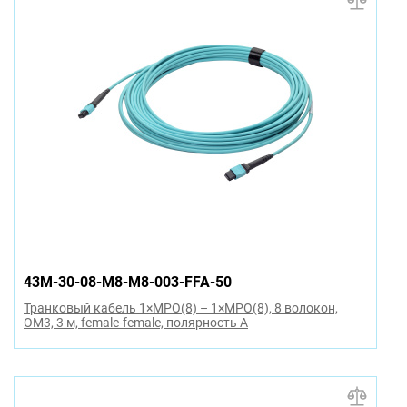
43M-30-08-M8-M8-003-FFA-50
Транковый кабель 1×MPO(8) – 1×MPO(8), 8 волокон,
OM3, 3 м, female-female, полярность A