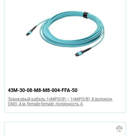
43M-30-08-M8-M8-004-FFA-50
Транковый кабель 1×MPO(8) – 1×MPO(8), 8 волокон,
OM3, 4 м, female-female, полярность A