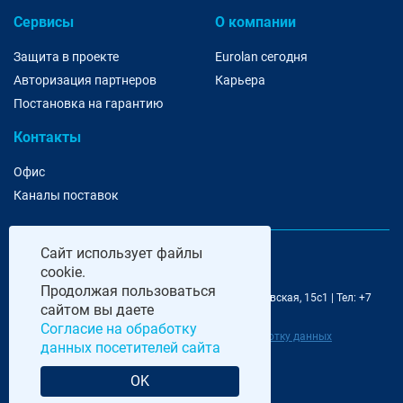
Сервисы
О компании
Защита в проекте
Eurolan сегодня
Авторизация партнеров
Карьера
Постановка на гарантию
Контакты
Офис
Каналы поставок
Сайт
использует файлы
cookie.
Продолжая пользоваться
@ 2006-2026 Eurolan | 115193, Москва, 7-я Кожуховская, 15с1 | Тел: +7
сайтом вы даете
495 252 07 99 | E-Mail: moscow@eurolan.ru
Согласие на обработку
Политика обработки данных
|
Согласие на обработку данных
данных посетителей сайта
посетителей сайта
OK
Разработка и сопровождение сайта