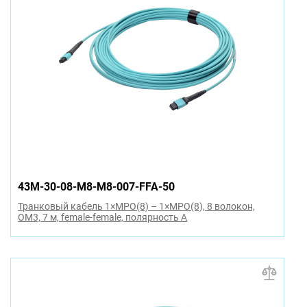
43M-30-08-M8-M8-007-FFA-50
Транковый кабель 1×MPO(8) – 1×MPO(8), 8 волокон,
OM3, 7 м, female-female, полярность A