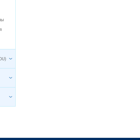
мы
я
DU)