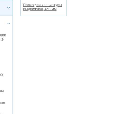
Полка для клавиатуры
выдвижная, 450 мм
яции
 Q-
00
фы
ные