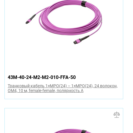
43M-40-24-M2-M2-010-FFA-50
Транковый кабель 1×MPO(24) – 1×MPO(24), 24 волокон,
OM4, 10 м, female-female, полярность A