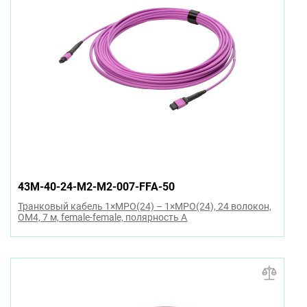
43M-40-24-M2-M2-007-FFA-50
Транковый кабель 1×MPO(24) – 1×MPO(24), 24 волокон,
OM4, 7 м, female-female, полярность A