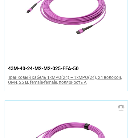
43M-40-24-M2-M2-025-FFA-50
Транковый кабель 1×MPO(24) – 1×MPO(24), 24 волокон,
OM4, 25 м, female-female, полярность A