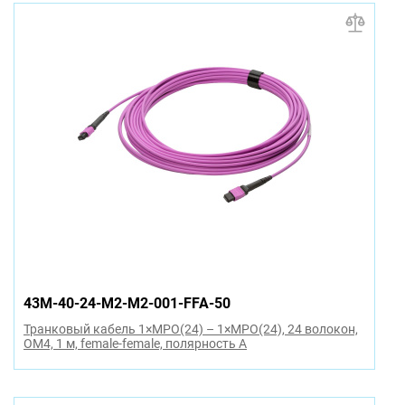
43M-40-24-M2-M2-001-FFA-50
Транковый кабель 1×MPO(24) – 1×MPO(24), 24 волокон,
OM4, 1 м, female-female, полярность A