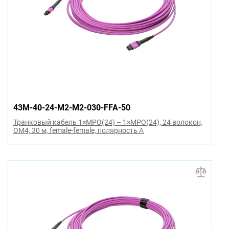
43M-40-24-M2-M2-030-FFA-50
Транковый кабель 1×MPO(24) – 1×MPO(24), 24 волокон,
OM4, 30 м, female-female, полярность A