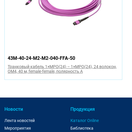
43M-40-24-M2-M2-040-FFA-50
Транковый кабель 1×MPO(24) – 1×MPO(24), 24 волокон,
OM4, 40 м, female-female, полярность A
Новости
Продукция
Лента новостей
Каталог Online
Мероприятия
Библиотека