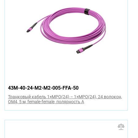
43M-40-24-M2-M2-005-FFA-50
Транковый кабель 1×MPO(24) – 1×MPO(24), 24 волокон,
OM4, 5 м, female-female, полярность A