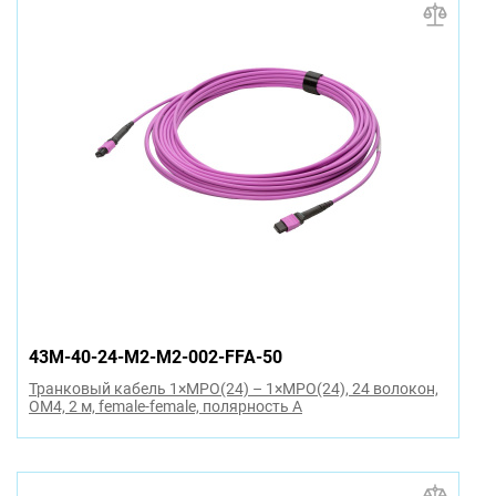
43M-40-24-M2-M2-002-FFA-50
Транковый кабель 1×MPO(24) – 1×MPO(24), 24 волокон,
OM4, 2 м, female-female, полярность A