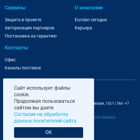
Сервисы
О компании
Защита в проекте
Eurolan сегодня
Авторизация партнеров
Карьера
Постановка на гарантию
Контакты
Офис
Каналы поставок
Сайт
использует файлы
cookie.
Продолжая пользоваться
@ 2006-2026 Eurolan | 115193, Москва, 7-я Кожуховская, 15с1 | Тел: +7
сайтом вы даете
495 252 07 99 | E-Mail: moscow@eurolan.ru
Согласие на обработку
Политика обработки данных
|
Согласие на обработку данных
данных посетителей сайта
посетителей сайта
OK
Разработка и сопровождение сайта