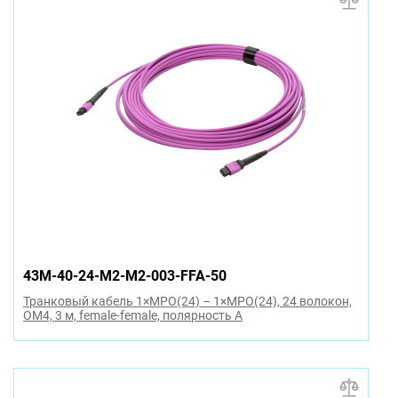
43M-40-24-M2-M2-003-FFA-50
Транковый кабель 1×MPO(24) – 1×MPO(24), 24 волокон,
OM4, 3 м, female-female, полярность A