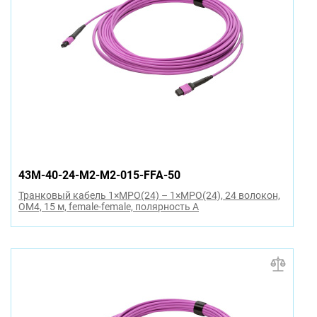
43M-40-24-M2-M2-015-FFA-50
Транковый кабель 1×MPO(24) – 1×MPO(24), 24 волокон,
OM4, 15 м, female-female, полярность A