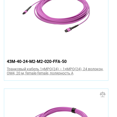
43M-40-24-M2-M2-020-FFA-50
Транковый кабель 1×MPO(24) – 1×MPO(24), 24 волокон,
OM4, 20 м, female-female, полярность A