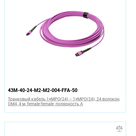
43M-40-24-M2-M2-004-FFA-50
Транковый кабель 1×MPO(24) – 1×MPO(24), 24 волокон,
OM4, 4 м, female-female, полярность A