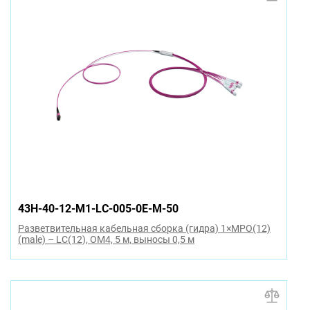
43H-40-12-M1-LC-005-0E-M-50
Разветвительная кабельная сборка (гидра) 1×MPO(12)
(male) – LC(12), OM4, 5 м, выносы 0,5 м