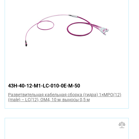
43H-40-12-M1-LC-010-0E-M-50
Разветвительная кабельная сборка (гидра) 1×MPO(12)
(male) – LC(12), OM4, 10 м, выносы 0,5 м