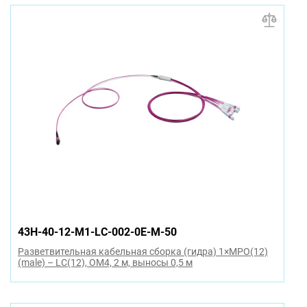
43H-40-12-M1-LC-002-0E-M-50
Разветвительная кабельная сборка (гидра) 1×MPO(12)
(male) – LC(12), OM4, 2 м, выносы 0,5 м