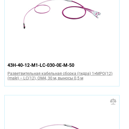
43H-40-12-M1-LC-030-0E-M-50
Разветвительная кабельная сборка (гидра) 1×MPO(12)
(male) – LC(12), OM4, 30 м, выносы 0,5 м