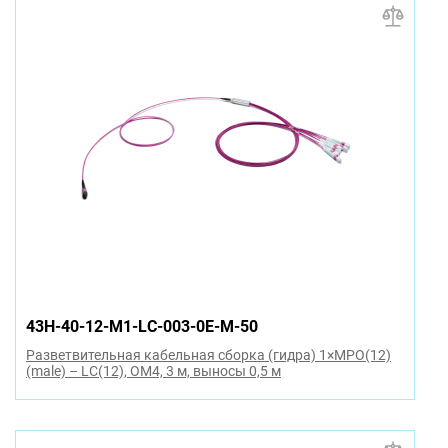
43H-40-12-M1-LC-003-0E-M-50
Разветвительная кабельная сборка (гидра) 1×MPO(12)
(male) – LC(12), OM4, 3 м, выносы 0,5 м