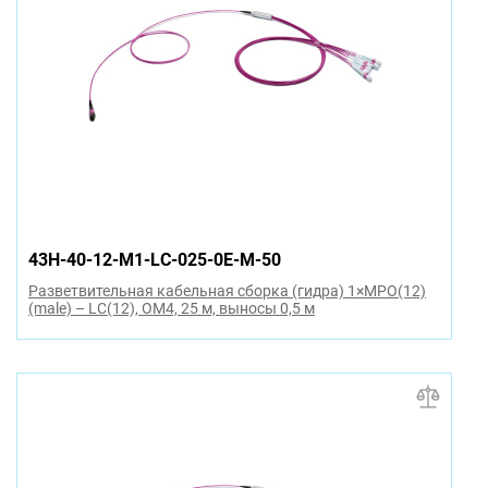
43H-40-12-M1-LC-025-0E-M-50
Разветвительная кабельная сборка (гидра) 1×MPO(12)
(male) – LC(12), OM4, 25 м, выносы 0,5 м