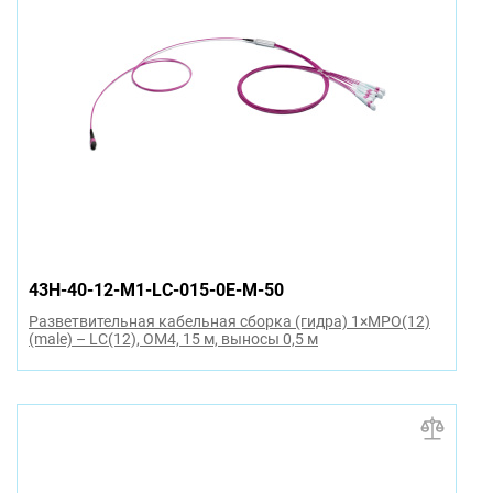
43H-40-12-M1-LC-015-0E-M-50
Разветвительная кабельная сборка (гидра) 1×MPO(12)
(male) – LC(12), OM4, 15 м, выносы 0,5 м