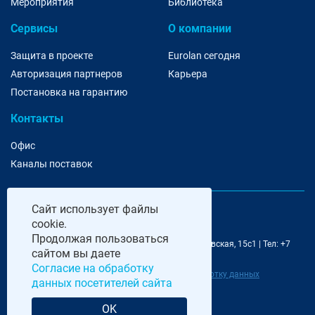
Мероприятия
Библиотека
Сервисы
О компании
Защита в проекте
Eurolan сегодня
Авторизация партнеров
Карьера
Постановка на гарантию
Контакты
Офис
Каналы поставок
Сайт
использует файлы
cookie.
Продолжая пользоваться
@ 2006-2026 Eurolan | 115193, Москва, 7-я Кожуховская, 15с1 | Тел: +7
сайтом вы даете
495 252 07 99 | E-Mail: moscow@eurolan.ru
Согласие на обработку
Политика обработки данных
|
Согласие на обработку данных
данных посетителей сайта
посетителей сайта
OK
Разработка и сопровождение сайта