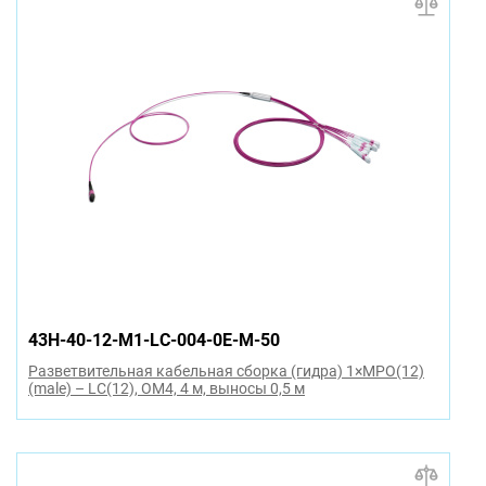
43H-40-12-M1-LC-004-0E-M-50
Разветвительная кабельная сборка (гидра) 1×MPO(12)
(male) – LC(12), OM4, 4 м, выносы 0,5 м