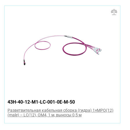
43H-40-12-M1-LC-001-0E-M-50
Разветвительная кабельная сборка (гидра) 1×MPO(12)
(male) – LC(12), OM4, 1 м, выносы 0,5 м