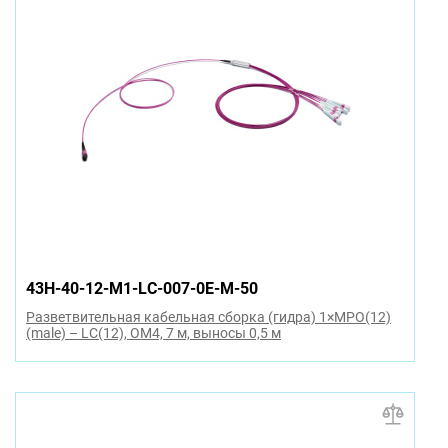
43H-40-12-M1-LC-007-0E-M-50
Разветвительная кабельная сборка (гидра) 1×MPO(12)
(male) – LC(12), OM4, 7 м, выносы 0,5 м