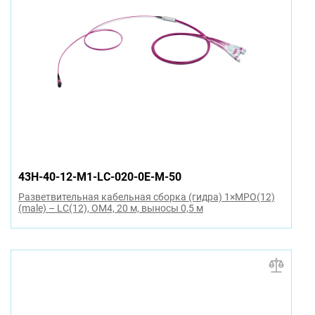
43H-40-12-M1-LC-020-0E-M-50
Разветвительная кабельная сборка (гидра) 1×MPO(12)
(male) – LC(12), OM4, 20 м, выносы 0,5 м