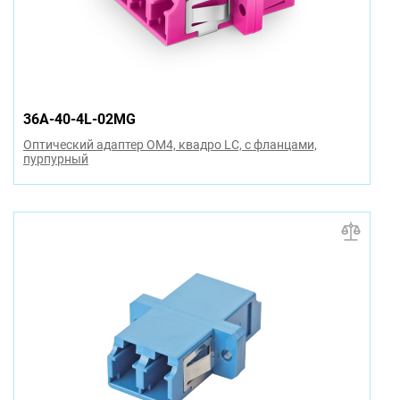
36A-40-4L-02MG
Оптический адаптер OM4, квадро LC, с фланцами,
пурпурный