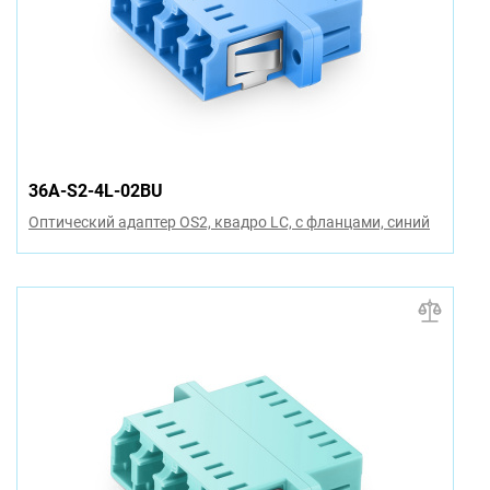
36A-S2-4L-02BU
Оптический адаптер OS2, квадро LC, с фланцами, синий