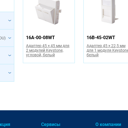
16A-00-08WT
16B-45-02WT
DU)
Адаптер 45 × 45 мм для
Адаптер 45 × 22,5 мм
2 модулей Keystone,
для 1 модуля Keystone
угловой, белый
белый
кция
Сервисы
О компании