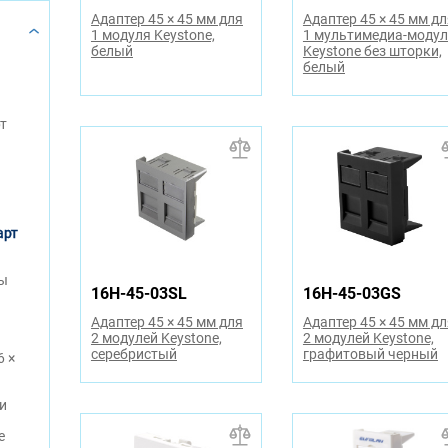
Адаптер 45 × 45 мм для
Адаптер 45 × 45 мм д
1 модуля Keystone,
1 мультимедиа-моду
белый
Keystone без шторки,
белый
т
арт
ды
16H-45-03SL
16H-45-03GS
Адаптер 45 × 45 мм для
Адаптер 45 × 45 мм д
2 модулей Keystone,
2 модулей Keystone,
серебристый
графитовый черный
6 ×
и
e