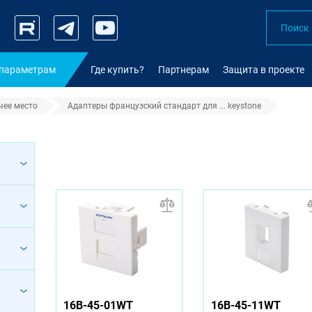
 параметрам
Где купить?
Партнерам
Защита в проекте
чее место
Адаптеры французский стандарт для ... keystone
ский стандарт для модулей keys
16B-45-01WT
16B-45-11WT