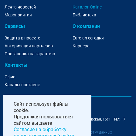
Лента новостей
Каталог Online
Мероприятия
Библиотека
Сервисы
О компании
Защита в проекте
Eurolan сегодня
Авторизация партнеров
Карьера
Постановка на гарантию
Контакты
Офис
Каналы поставок
Сайт
использует файлы
cookie.
Продолжая пользоваться
@ 2006-2026 Eurolan | 115193, Москва, 7-я Кожуховская, 15с1 | Тел: +7
сайтом вы даете
495 252 07 99 | E-Mail: moscow@eurolan.ru
Согласие на обработку
Политика обработки данных
|
Согласие на обработку данных
данных посетителей сайта