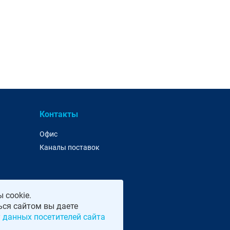
Контакты
Офис
Каналы поставок
 cookie.
ся сайтом вы даете
кая, 15с1 | Тел: +7 495 252 07 99 | E-Mail:
moscow@eurolan.ru
 данных посетителей сайта