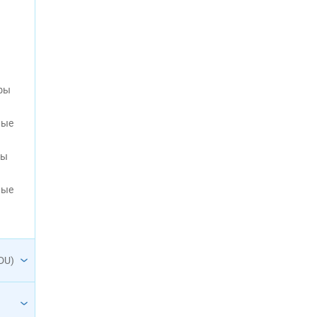
фы
ные
фы
ные
DU)