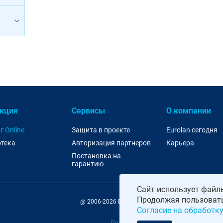
кция
Сервисы
О компании
г Online
Защита в проекте
Eurolan сегодня
тека
Авторизация партнеров
Карьера
Постановка на
гарантию
Сайт
использует файлы
Продолжая пользовать
@ 2006-2026 Eurolan | 115193, Москва, 7-я Кожуховс
Согласие на обработку