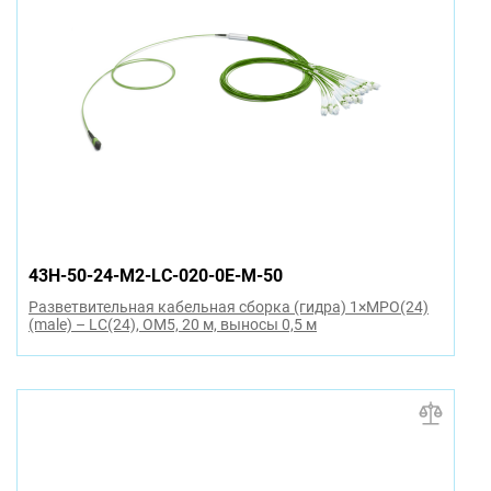
43H-50-24-M2-LC-020-0E-M-50
Разветвительная кабельная сборка (гидра) 1×MPO(24)
(male) – LC(24), OM5, 20 м, выносы 0,5 м