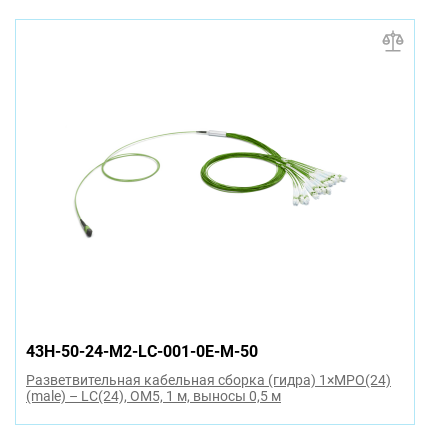
43H-50-24-M2-LC-001-0E-M-50
Разветвительная кабельная сборка (гидра) 1×MPO(24)
(male) – LC(24), OM5, 1 м, выносы 0,5 м