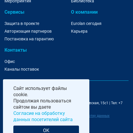
Мероприятия
Библиотека
Сервисы
О компании
Защита в проекте
Eurolan сегодня
Авторизация партнеров
Карьера
Постановка на гарантию
Контакты
Офис
Каналы поставок
Сайт
использует файлы
cookie.
Продолжая пользоваться
@ 2006-2026 Eurolan | 115193, Москва, 7-я Кожуховская, 15с1 | Тел: +7
сайтом вы даете
495 252 07 99 | E-Mail: moscow@eurolan.ru
Согласие на обработку
Политика обработки данных
|
Согласие на обработку данных
данных посетителей сайта
посетителей сайта
OK
Разработка и сопровождение сайта