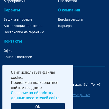
Мероприятия
Библиотека
Сервисы
О компании
Защита в проекте
Eurolan сегодня
Авторизация партнеров
Карьера
Постановка на гарантию
Контакты
Офис
Каналы поставок
Сайт
использует файлы
cookie.
Продолжая пользоваться
@ 2006-2026 Eurolan | 115193, Москва, 7-я Кожуховская, 15с1 | Тел: +7
сайтом вы даете
495 252 07 99 | E-Mail: moscow@eurolan.ru
Согласие на обработку
Политика обработки данных
|
Согласие на обработку данных
данных посетителей сайта
посетителей сайта
OK
Разработка и сопровождение сайта