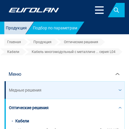
Найт
Продукция
Подбор по параметрам
Главная
Продукция
Оптические решения
Кабели
Кабель многомодульный с металличе ... серия L04
Кабель многомодульный с мета
Меню
Медные решения
Оптические решения
Кабели