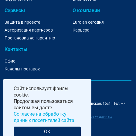
Сервисы
О компании
Защита в проекте
Eurolan сегодня
Авторизация партнеров
Карьера
Постановка на гарантию
Контакты
Офис
Каналы поставок
Сайт
использует файлы
cookie.
Продолжая пользоваться
@ 2006-2026 Eurolan | 115193, Москва, 7-я Кожуховская, 15с1 | Тел: +7
сайтом вы даете
495 252 07 99 | E-Mail: moscow@eurolan.ru
Согласие на обработку
Политика обработки данных
|
Согласие на обработку данных
данных посетителей сайта
посетителей сайта
OK
Разработка и сопровождение сайта