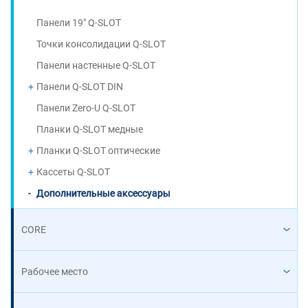
Панели 19" Q-SLOT
Точки консолидации Q-SLOT
Панели настенные Q-SLOT
Панели Q-SLOT DIN
Панели Zero-U Q-SLOT
Планки Q-SLOT медные
Планки Q-SLOT оптические
Кассеты Q-SLOT
Дополнительные аксессуары
CORE
Рабочее место