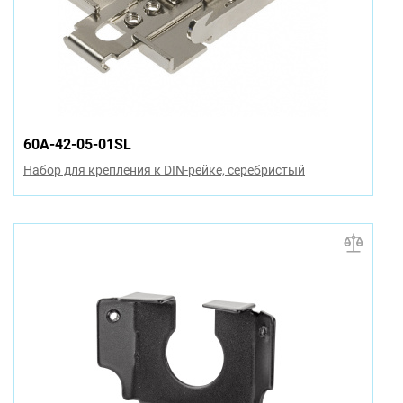
60A-42-05-01SL
Набор для крепления к DIN-рейке, серебристый