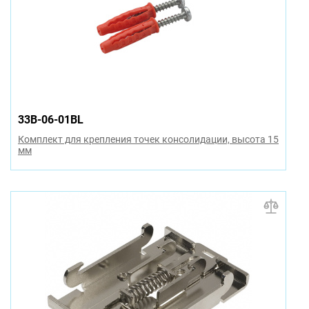
33B-06-01BL
Комплект для крепления точек консолидации, высота 15
мм