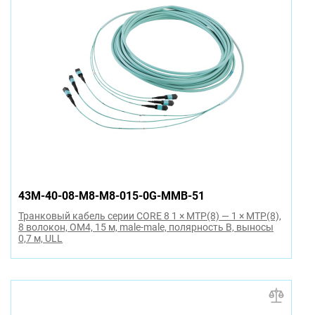
43M-40-08-M8-M8-015-0G-MMB-51
Транковый кабель серии CORE 8 1 × MTP(8) — 1 × MTP(8),
8 волокон, OM4, 15 м, male-male, полярность B, выносы
0,7 м, ULL