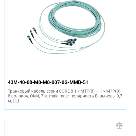
43M-40-08-M8-M8-007-0G-MMB-51
Транковый кабель серии CORE 8 1 × MTP(8) — 1 × MTP(8),
8 волокон, OM4, 7 м, male-male, полярность B, выносы 0,7
м, ULL