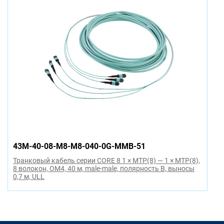
43M-40-08-M8-M8-040-0G-MMB-51
Транковый кабель серии CORE 8 1 × MTP(8) — 1 × MTP(8),
8 волокон, OM4, 40 м, male-male, полярность B, выносы
0,7 м, ULL