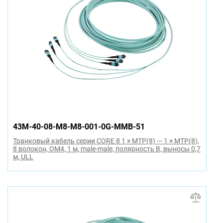
43M-40-08-M8-M8-001-0G-MMB-51
Транковый кабель серии CORE 8 1 × MTP(8) — 1 × MTP(8),
8 волокон, OM4, 1 м, male-male, полярность B, выносы 0,7
м, ULL