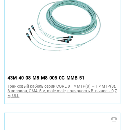
43M-40-08-M8-M8-005-0G-MMB-51
Транковый кабель серии CORE 8 1 × MTP(8) — 1 × MTP(8),
8 волокон, OM4, 5 м, male-male, полярность B, выносы 0,7
м, ULL