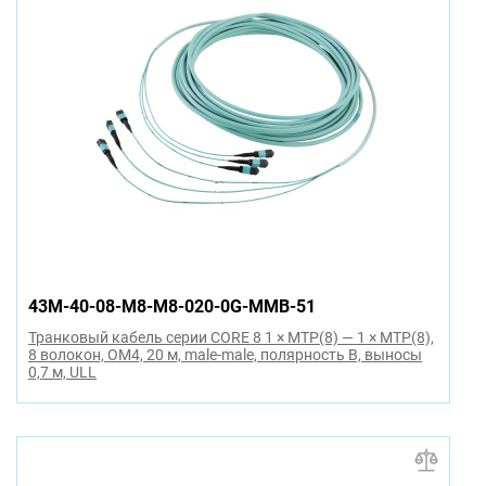
43M-40-08-M8-M8-020-0G-MMB-51
Транковый кабель серии CORE 8 1 × MTP(8) — 1 × MTP(8),
8 волокон, OM4, 20 м, male-male, полярность B, выносы
0,7 м, ULL