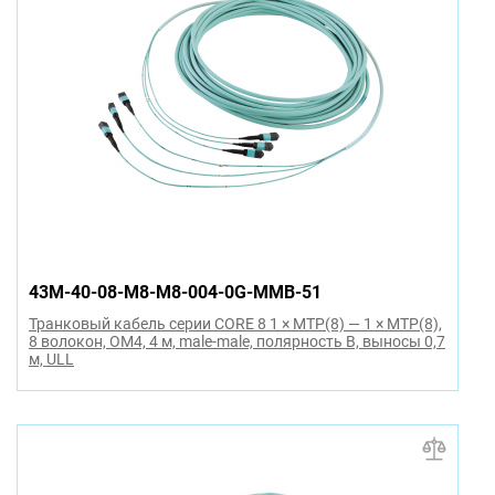
43M-40-08-M8-M8-004-0G-MMB-51
Транковый кабель серии CORE 8 1 × MTP(8) — 1 × MTP(8),
8 волокон, OM4, 4 м, male-male, полярность B, выносы 0,7
м, ULL