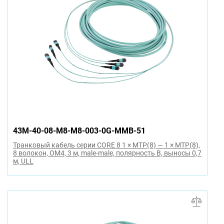
43M-40-08-M8-M8-003-0G-MMB-51
Транковый кабель серии CORE 8 1 × MTP(8) — 1 × MTP(8),
8 волокон, OM4, 3 м, male-male, полярность B, выносы 0,7
м, ULL