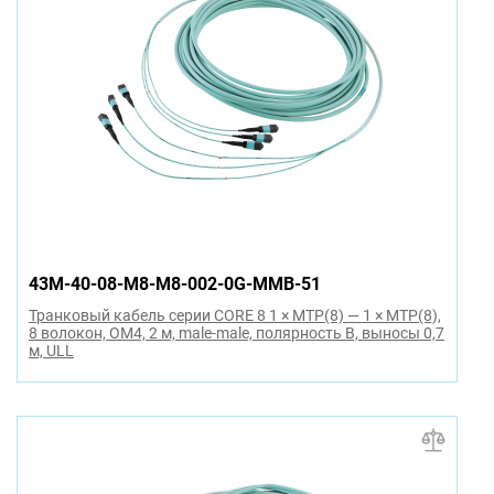
43M-40-08-M8-M8-002-0G-MMB-51
Транковый кабель серии CORE 8 1 × MTP(8) — 1 × MTP(8),
8 волокон, OM4, 2 м, male-male, полярность B, выносы 0,7
м, ULL