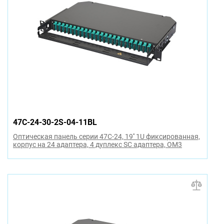
47C-24-30-2S-04-11BL
Оптическая панель серии 47C-24, 19'' 1U фиксированная,
корпус на 24 адаптера, 4 дуплекс SC адаптера, OM3