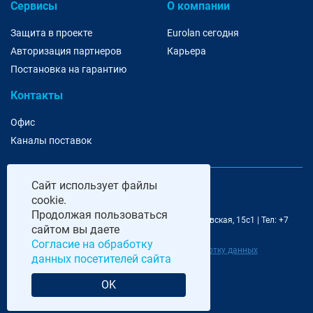
Сервисы
О компании
Защита в проекте
Eurolan сегодня
Авторизация партнеров
Карьера
Постановка на гарантию
Контакты
Офис
Каналы поставок
Сайт
использует файлы
cookie.
Продолжая пользоваться
@ 2006-2026 Eurolan | 115193, Москва, 7-я Кожуховская, 15с1 | Тел: +7
сайтом вы даете
495 252 07 99 | E-Mail: moscow@eurolan.ru
Согласие на обработку
Политика обработки данных
|
Согласие на обработку данных
данных посетителей сайта
посетителей сайта
OK
Разработка и сопровождение сайта