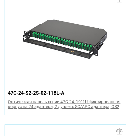
47C-24-S2-2S-02-11BL-A
Оптическая панель серии 47C-24, 19'' 1U фиксированная,
корпус на 24 адаптера, 2 дуплекс SC/APC адаптера, OS2