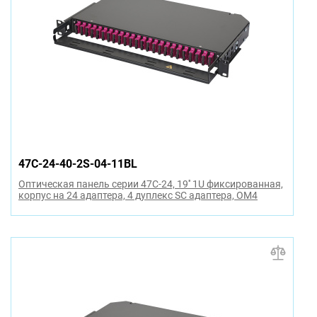
47C-24-40-2S-04-11BL
Оптическая панель серии 47C-24, 19'' 1U фиксированная,
корпус на 24 адаптера, 4 дуплекс SC адаптера, OM4