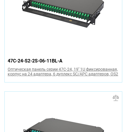
47C-24-S2-2S-06-11BL-A
Оптическая панель серии 47C-24, 19'' 1U фиксированная,
корпус на 24 адаптера, 6 дуплекс SC/APC адаптеров, OS2