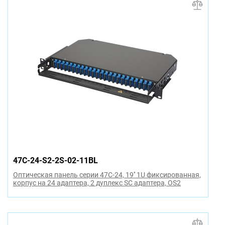
47C-24-S2-2S-02-11BL
Оптическая панель серии 47C-24, 19'' 1U фиксированная,
корпус на 24 адаптера, 2 дуплекс SC адаптера, OS2