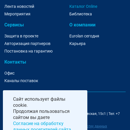
Лента новостей
Каталог Online
Мероприятия
Библиотека
Сервисы
О компании
Защита в проекте
Eurolan сегодня
Авторизация партнеров
Карьера
Постановка на гарантию
Контакты
Офис
Каналы поставок
Сайт
использует файлы
cookie.
Продолжая пользоваться
@ 2006-2026 Eurolan | 115193, Москва, 7-я Кожуховская, 15с1 | Тел: +7
сайтом вы даете
495 252 07 99 | E-Mail: moscow@eurolan.ru
Согласие на обработку
Политика обработки данных
|
Согласие на обработку данных
данных посетителей сайта