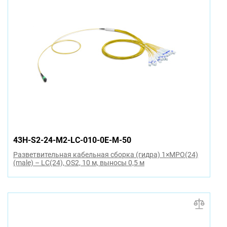
43H-S2-24-M2-LC-010-0E-M-50
Разветвительная кабельная сборка (гидра) 1×MPO(24)
(male) – LC(24), OS2, 10 м, выносы 0,5 м