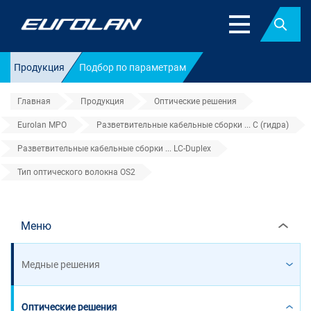
Найт
Продукция
Подбор по параметрам
Главная
Продукция
Оптические решения
Eurolan MPO
Разветвительные кабельные сборки ... C (гидра)
Разветвительные кабельные сборки ... LC-Duplex
Тип оптического волокна OS2
Тип оптического волокна OS2
Меню
Медные решения
Оптические решения