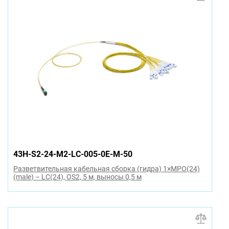
43H-S2-24-M2-LC-005-0E-M-50
Разветвительная кабельная сборка (гидра) 1×MPO(24)
(male) – LC(24), OS2, 5 м, выносы 0,5 м