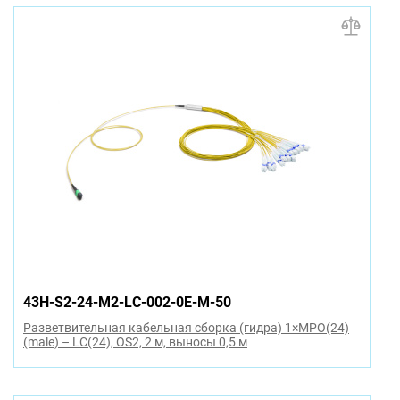
43H-S2-24-M2-LC-002-0E-M-50
Разветвительная кабельная сборка (гидра) 1×MPO(24)
(male) – LC(24), OS2, 2 м, выносы 0,5 м