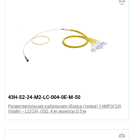
43H-S2-24-M2-LC-004-0E-M-50
Разветвительная кабельная сборка (гидра) 1×MPO(24)
(male) – LC(24), OS2, 4 м, выносы 0,5 м