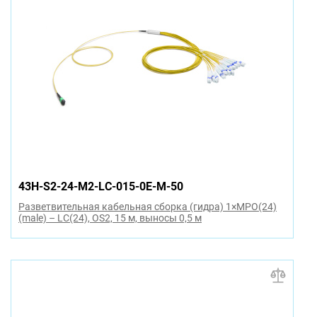
43H-S2-24-M2-LC-015-0E-M-50
Разветвительная кабельная сборка (гидра) 1×MPO(24)
(male) – LC(24), OS2, 15 м, выносы 0,5 м