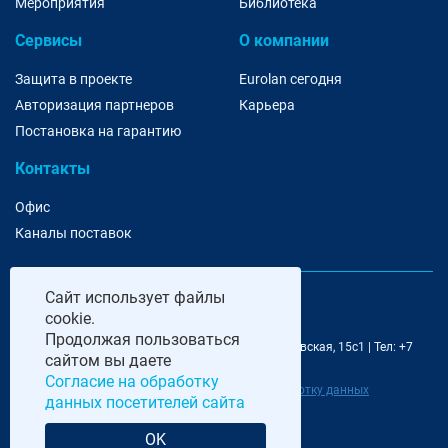
Мероприятия
Библиотека
Сервисы
О компании
Защита в проекте
Eurolan сегодня
Авторизация партнеров
Карьера
Постановка на гарантию
Контакты
Офис
Каналы поставок
Сайт
использует файлы
cookie.
Продолжая пользоваться
@ 2006-2026 Eurolan | 115193, Москва, 7-я Кожуховская, 15с1 | Тел: +7
сайтом вы даете
495 252 07 99 | E-Mail: moscow@eurolan.ru
Согласие на обработку
Политика обработки данных
|
Согласие на обработку данных
данных посетителей сайта
посетителей сайта
OK
Разработка и сопровождение сайта