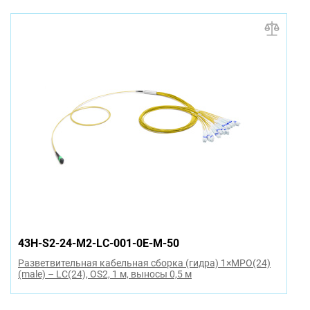
43H-S2-24-M2-LC-001-0E-M-50
Разветвительная кабельная сборка (гидра) 1×MPO(24)
(male) – LC(24), OS2, 1 м, выносы 0,5 м