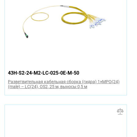
43H-S2-24-M2-LC-025-0E-M-50
Разветвительная кабельная сборка (гидра) 1×MPO(24)
(male) – LC(24), OS2, 25 м, выносы 0,5 м