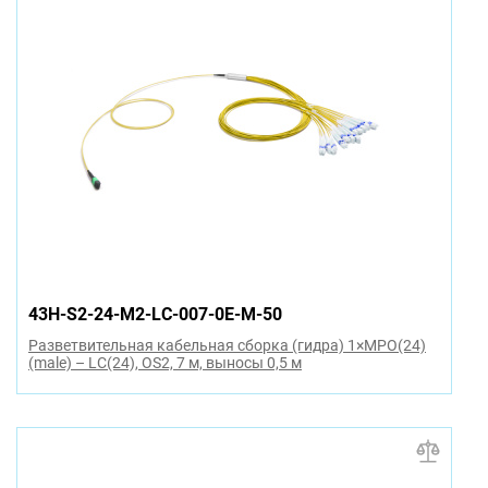
43H-S2-24-M2-LC-007-0E-M-50
Разветвительная кабельная сборка (гидра) 1×MPO(24)
(male) – LC(24), OS2, 7 м, выносы 0,5 м