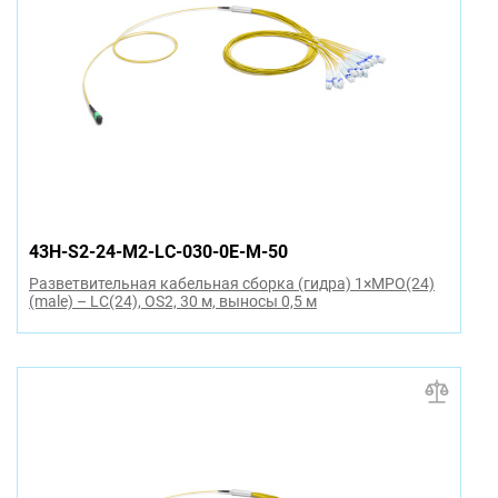
43H-S2-24-M2-LC-030-0E-M-50
Разветвительная кабельная сборка (гидра) 1×MPO(24)
(male) – LC(24), OS2, 30 м, выносы 0,5 м