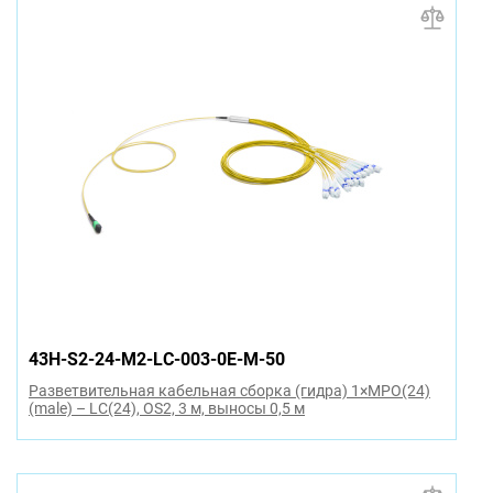
43H-S2-24-M2-LC-003-0E-M-50
Разветвительная кабельная сборка (гидра) 1×MPO(24)
(male) – LC(24), OS2, 3 м, выносы 0,5 м