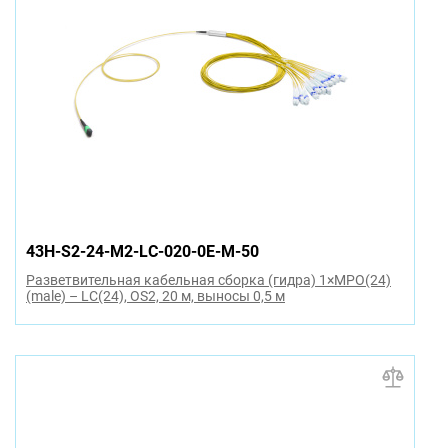
43H-S2-24-M2-LC-020-0E-M-50
Разветвительная кабельная сборка (гидра) 1×MPO(24)
(male) – LC(24), OS2, 20 м, выносы 0,5 м