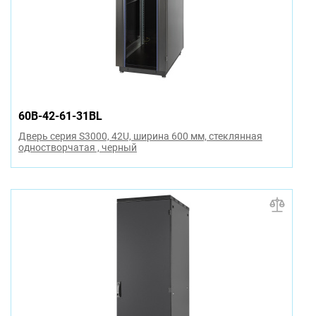
60B-42-61-31BL
Дверь серия S3000, 42U, ширина 600 мм, стеклянная
одностворчатая , черный