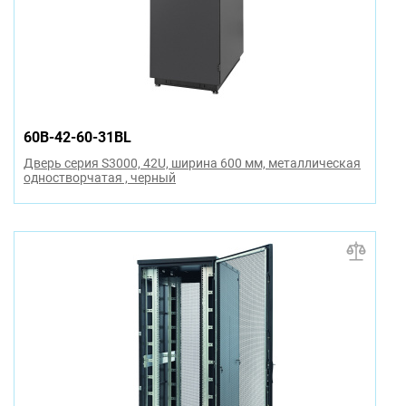
60B-42-60-31BL
Дверь серия S3000, 42U, ширина 600 мм, металлическая
одностворчатая , черный