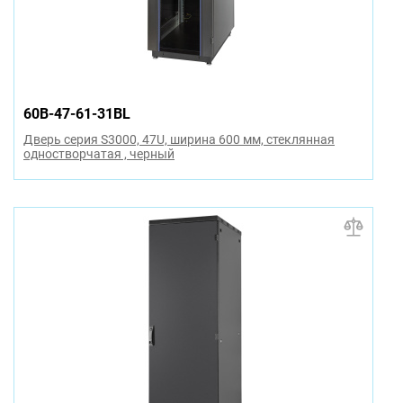
60B-47-61-31BL
Дверь серия S3000, 47U, ширина 600 мм, стеклянная
одностворчатая , черный