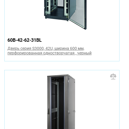
60B-42-62-31BL
Дверь серия S3000, 42U, ширина 600 мм,
перфорированная одностворчатая , черный