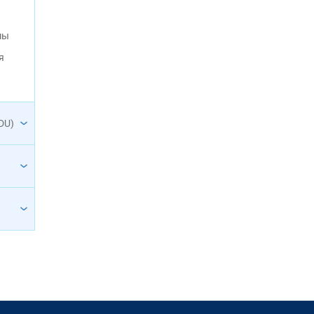
мы
я
DU)