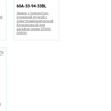
60A-33-94-33BL
Замок с поворотно-
00
откидной ручкой с
электромеханической
блокировкой для
шкафов серии S3000,
D9000
й