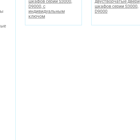
шкафов серии S3000,
двустворчатые двери
D9000, с
шкафов серии S3000,
индивидуальным
D9000
фы
ключом
ные