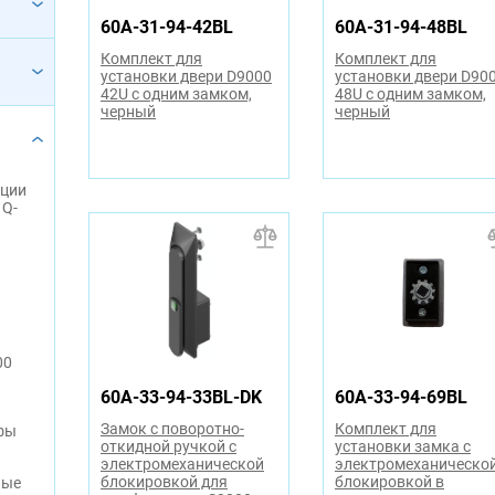
60A-31-94-42BL
60A-31-94-48BL
Комплект для
Комплект для
установки двери D9000
установки двери D90
42U с одним замком,
48U с одним замком,
черный
черный
яции
 Q-
00
60A-33-94-33BL-DK
60A-33-94-69BL
Замок с поворотно-
Комплект для
фы
откидной ручкой с
установки замка с
электромеханической
электромеханическо
блокировкой для
блокировкой в
ные