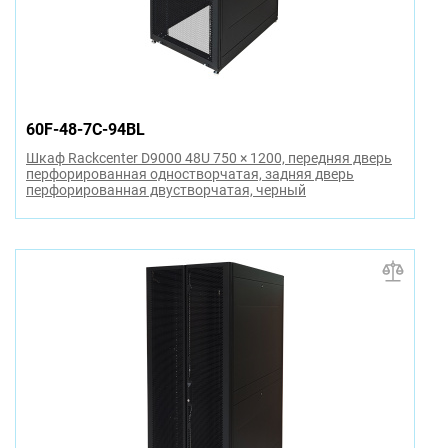
60F-48-7C-94BL
Шкаф Rackcenter D9000 48U 750 × 1200, передняя дверь
перфорированная одностворчатая, задняя дверь
перфорированная двустворчатая, черный