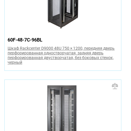
60F-48-7C-96BL
Шкаф Rackcenter D9000 48U 750 × 1200, передняя дверь
перфорированная одностворчатая, задняя дверь
перфорированная двустворчатая, без боковых стенок,
черный