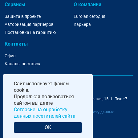
Сервисы
О компании
Защита в проекте
Eurolan сегодня
Авторизация партнеров
Карьера
Постановка на гарантию
Контакты
Офис
Каналы поставок
Сайт
использует файлы
cookie.
Продолжая пользоваться
@ 2006-2026 Eurolan | 115193, Москва, 7-я Кожуховская, 15с1 | Тел: +7
сайтом вы даете
495 252 07 99 | E-Mail: moscow@eurolan.ru
Согласие на обработку
Политика обработки данных
|
Согласие на обработку данных
данных посетителей сайта
посетителей сайта
OK
Разработка и сопровождение сайта