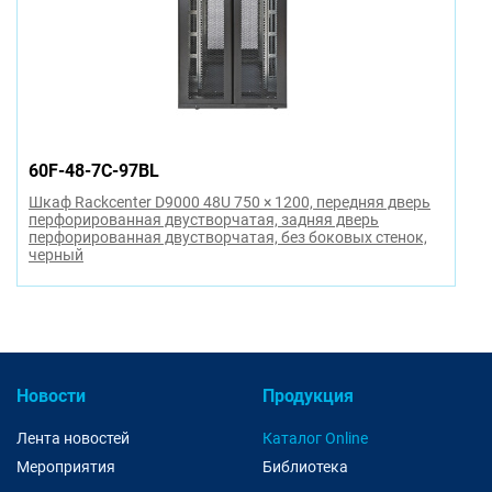
60F-48-7C-97BL
Шкаф Rackcenter D9000 48U 750 × 1200, передняя дверь
перфорированная двустворчатая, задняя дверь
перфорированная двустворчатая, без боковых стенок,
черный
Новости
Продукция
Лента новостей
Каталог Online
Мероприятия
Библиотека