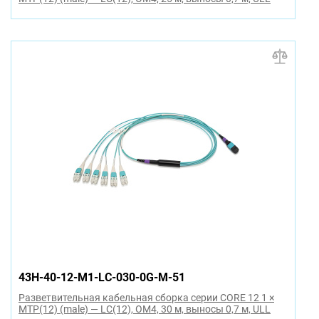
43H-40-12-M1-LC-030-0G-M-51
Разветвительная кабельная сборка серии CORE 12 1 ×
MTP(12) (male) — LC(12), OM4, 30 м, выносы 0,7 м, ULL