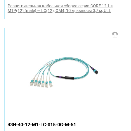
Разветвительная кабельная сборка серии CORE 12 1 ×
MTP(12) (male) — LC(12), OM4, 10 м, выносы 0,7 м, ULL
43H-40-12-M1-LC-015-0G-M-51