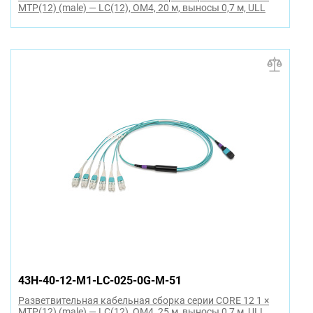
MTP(12) (male) — LC(12), OM4, 20 м, выносы 0,7 м, ULL
43H-40-12-M1-LC-025-0G-M-51
Разветвительная кабельная сборка серии CORE 12 1 ×
MTP(12) (male) — LC(12), OM4, 25 м, выносы 0,7 м, ULL