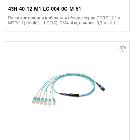
43H-40-12-M1-LC-004-0G-M-51
Разветвительная кабельная сборка серии CORE 12 1 ×
MTP(12) (male) — LC(12), OM4, 4 м, выносы 0,7 м, ULL