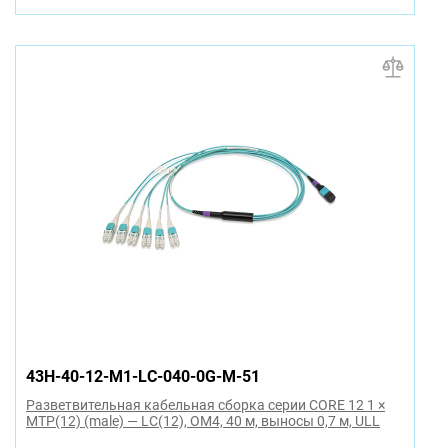
43H-40-12-M1-LC-040-0G-M-51
Разветвительная кабельная сборка серии CORE 12 1 ×
MTP(12) (male) — LC(12), OM4, 40 м, выносы 0,7 м, ULL