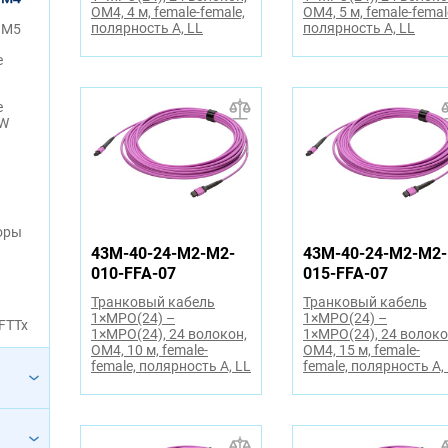
OM4, 4 м, female-female,
OM4, 5 м, female-femal
полярность A, LL
полярность A, LL
OM5
е
е
OW
оры
43M-40-24-M2-M2-
43M-40-24-M2-M2-
010-FFA-07
015-FFA-07
Транковый кабель
Транковый кабель
1×MPO(24) –
1×MPO(24) –
FTTx
1×MPO(24), 24 волокон,
1×MPO(24), 24 волоко
OM4, 10 м, female-
OM4, 15 м, female-
female, полярность A, LL
female, полярность A,