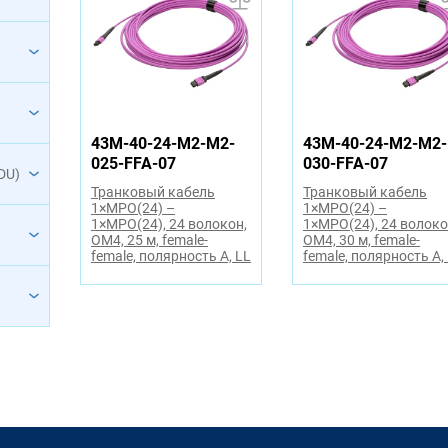
43M-40-24-M2-M2-
43M-40-24-M2-M2-
025-FFA-07
030-FFA-07
DU)
Транковый кабель
Транковый кабель
1×MPO(24) –
1×MPO(24) –
1×MPO(24), 24 волокон,
1×MPO(24), 24 волоко
OM4, 25 м, female-
OM4, 30 м, female-
female, полярность A, LL
female, полярность A,