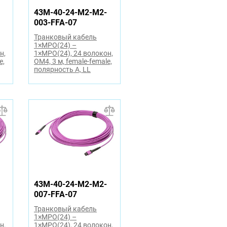
43M-40-24-M2-M2-
003-FFA-07
Транковый кабель
1×MPO(24) –
н,
1×MPO(24), 24 волокон,
e,
OM4, 3 м, female-female,
полярность A, LL
43M-40-24-M2-M2-
007-FFA-07
Транковый кабель
1×MPO(24) –
н,
1×MPO(24), 24 волокон,