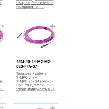
e,
OM4, 7 м, female-female,
полярность A, LL
43M-40-24-M2-M2-
020-FFA-07
Транковый кабель
1×MPO(24) –
н,
1×MPO(24), 24 волокон,
OM4, 20 м, female-
 LL
female, полярность A, LL