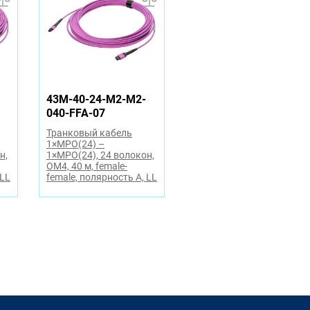
43M-40-24-M2-M2-
040-FFA-07
Транковый кабель
1×MPO(24) –
н,
1×MPO(24), 24 волокон,
OM4, 40 м, female-
 LL
female, полярность A, LL